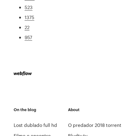
523
1375
22
957
On the blog
About
Lost dublado full hd
O predador 2018 torrent
Filme o encontro
Bludtv.tv