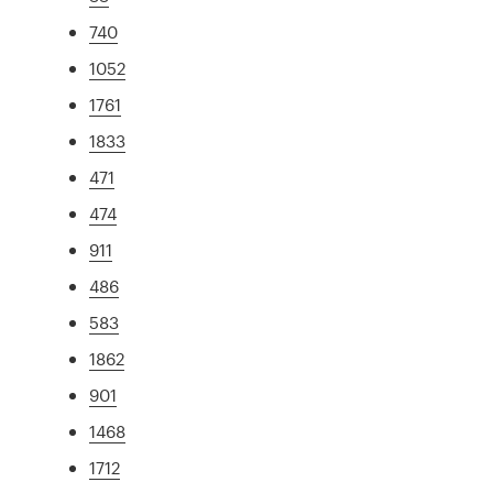
740
1052
1761
1833
471
474
911
486
583
1862
901
1468
1712